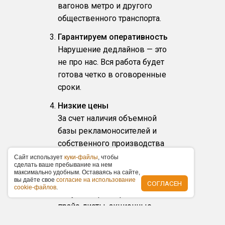
вагонов метро и другого
общественного транспорта.
Гарантируем оперативность
Нарушение дедлайнов — это
не про нас. Вся работа будет
готова четко в оговоренные
сроки.
Низкие цены
За счет наличия объемной
базы рекламоносителей и
собственного производства
цены на размещение у нас
Caйт иcпoльзуeт
куки-фaйлы
, чтoбы
cдeлaть вaшe пpeбывaниe нa нeм
ниже по рынку в среднем на
мaкcимaльнo удoбным. Ocтaвaяcь нa caйтe,
вы дaётe cвoe
coглacиe нa иcпoльзoвaниe
15 %. Наши заказчики
СОГЛАСЕН
cookie-фaйлoв
.
получают фиксированные
прайс-листы, акционные
предложения по размещению