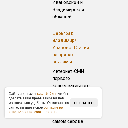
Ивановской и
Владимирской
областей.
Царьград
Владимир/
Иваново. Статья
на правах
рекламы
Интернет-СМИ
первого
консервативного
русского
Caйт иcпoльзуeт
куки-фaйлы
, чтoбы
cдeлaть вaшe пpeбывaниe нa нeм
информационно-
СОГЛАСЕН
мaкcимaльнo удoбным. Ocтaвaяcь нa
аналитического
caйтe, вы дaётe cвoe
coглacиe нa
иcпoльзoвaниe cookie-фaйлoв
.
телеканала – в
самом сердце