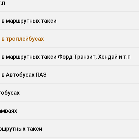
.п
 в маршрутных такси
 в троллейбусах
в маршрутных такси Форд Транзит, Хендай и т.п
 в Автобусах ПАЗ
тобусах
амваях
аршрутных такси