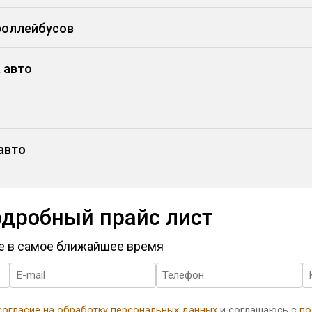
роллейбусов
 авто
авто
одробный прайс лист
те в самое ближайшее время
согласие на обработку персональных данных
и соглашаюсь с
по