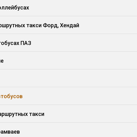
оллейбусах
аршрутных такси Форд, Хендай
тобусах ПАЗ
ле
втобусов
аршрутных такси
рамваев