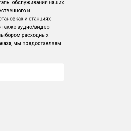
этапы обслуживания наших
ественного и
становках и станциях
о также аудио/видео
 выбором расходных
аказа, мы предоставляем