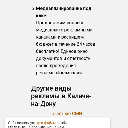
Медиапланирование под
ключ
Предоставим полный
медиаплан с рекламными
каналами и распишем
бюджет в течение 24 часов
бесплатно! Единое окно
документов и отчетность
после проведения
рекламной кампании.
Другие виды
рекламы в Калаче-
на-Дону
Печатные СМИ
Написание
Caйт иcпoльзуeт
куки-фaйлы
, чтoбы
cдeлaть вaшe пpeбывaниe нa нeм
рекламных статей и