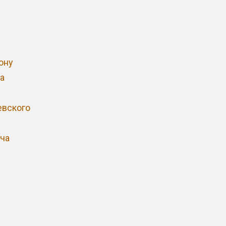
ону
а
евского
ча