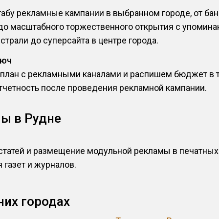
бу рекламные кампании в выбранном городе, от бан
 до масштабного торжественного открытия с упомина
страли до суперсайта в центре города.
люч
лан с рекламными каналами и распишем бюджет в те
тчетность после проведения рекламной кампании.
ы в Рудне
статей и размещение модульной рекламы в печатны
 газет и журналов.
них городах