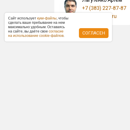
+7 (383) 227-87-87
info@om-54.ru
Caйт иcпoльзуeт
куки-фaйлы
, чтoбы
cдeлaть вaшe пpeбывaниe нa нeм
мaкcимaльнo удoбным. Ocтaвaяcь
нa caйтe, вы дaётe cвoe
coглacиe
СОГЛАСЕН
нa иcпoльзoвaниe cookie-фaйлoв
.
О нас
Контакты
Статьи
Отзывы
Н
Согласие на обработку персо
Пользовательское соглашение
Все ценовые предложения на с