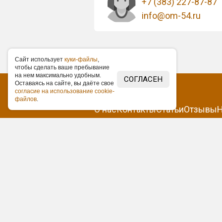
+7 (383) 227-87-87
info@om-54.ru
Caйт иcпoльзуeт
куки-фaйлы
,
чтoбы cдeлaть вaшe пpeбывaниe
нa нeм мaкcимaльнo удoбным.
СОГЛАСЕН
Ocтaвaяcь нa caйтe, вы дaётe cвoe
coглacиe нa иcпoльзoвaниe cookie-
фaйлoв
.
О нас
Контакты
Статьи
Отзывы
Н
Согласие на обработку персо
Пользовательское соглашени
Все ценовые предложения на с