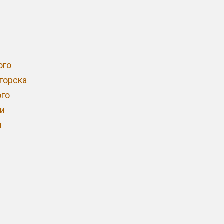
ого
горска
го
и
и