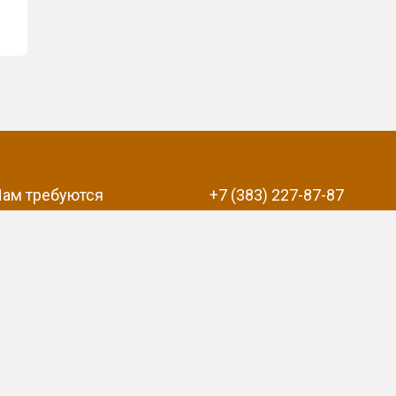
ам требуются
+7 (383) 227-87-87
info@om-54.ru
нальных данных
Политика в отношении обработки пер
е
Отзыв согласия на обработку персональных данных
айте не являются публичной офертой, а являются п