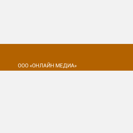
ООО «ОНЛАЙН МЕДИА»
ИНН: 5403350889
ОГРН: 1135476134397
сональных данных
риглашением к переговорам.