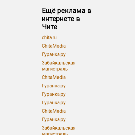
Ещё реклама в
интернете в
Чите
chita.ru
ChitaMedia
Гуранка.ру
Забайкальская
магистраль
ChitaMedia
Гуранка.ру
Гуранка.ру
Гуранка.ру
ChitaMedia
Гуранка.ру
Забайкальская
магистраль