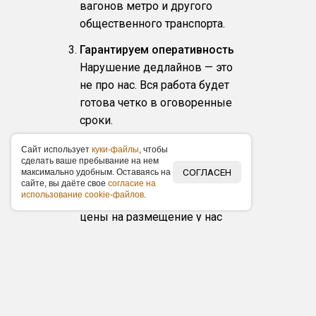
вагонов метро и другого
общественного транспорта.
Гарантируем оперативность
Нарушение дедлайнов — это
не про нас. Вся работа будет
готова четко в оговоренные
сроки.
Низкие цены
Caйт иcпoльзуeт
куки-фaйлы
, чтoбы
cдeлaть вaшe пpeбывaниe нa нeм
За счет наличия объемной
СОГЛАСЕН
мaкcимaльнo удoбным. Ocтaвaяcь нa
базы рекламоносителей и
caйтe, вы дaётe cвoe
coглacиe нa
иcпoльзoвaниe cookie-фaйлoв
.
собственного производства
цены на размещение у нас
ниже по рынку в среднем на
15 %. Наши заказчики
получают фиксированные
прайс-листы, акционные
предложения по размещению