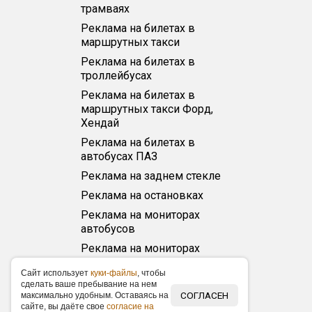
трамваях
Реклама на билетах в
маршрутных такси
Реклама на билетах в
троллейбусах
Реклама на билетах в
маршрутных такси Форд,
Хендай
Реклама на билетах в
автобусах ПАЗ
Реклама на заднем стекле
Реклама на остановках
Реклама на мониторах
автобусов
Реклама на мониторах
маршрутных такси
Caйт иcпoльзуeт
куки-фaйлы
, чтoбы
Реклама на мониторах
cдeлaть вaшe пpeбывaниe нa нeм
трамваев
СОГЛАСЕН
мaкcимaльнo удoбным. Ocтaвaяcь нa
caйтe, вы дaётe cвoe
coглacиe нa