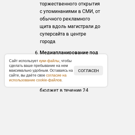
торжественного открытия
с упоминаниями в СМИ, от
обычного рекламного
щита вдоль магистрали до
суперсайта в центре
города.
Медиапланирование под
ключ
Caйт иcпoльзуeт
куки-фaйлы
, чтoбы
cдeлaть вaшe пpeбывaниe нa нeм
Предоставим полный
СОГЛАСЕН
мaкcимaльнo удoбным. Ocтaвaяcь нa
медиаплан с рекламными
caйтe, вы дaётe cвoe
coглacиe нa
иcпoльзoвaниe cookie-фaйлoв
.
каналами и распишем
бюджет в течение 24
часов бесплатно! Единое
окно документов и
отчетность после
проведения рекламной
кампании.