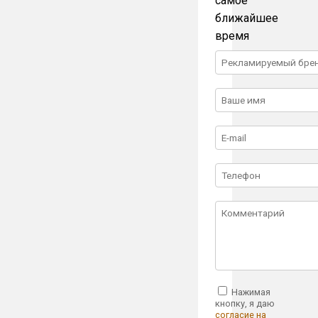
самое
ближайшее
время
Нажимая
кнопку, я даю
согласие на