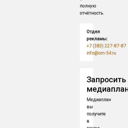
полную
отчётность.
Отдел
рекламы:
+7 (383) 227-87-87
info@om-54.ru
Запросить
медиапла
Медиаплан
вы
получите
в