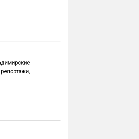
ладимирские
 репортажи,