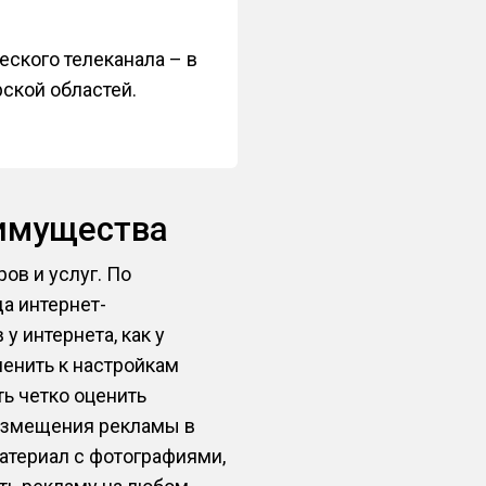
ского телеканала – в
ской областей.
еимущества
ов и услуг. По
а интернет-
у интернета, как у
менить к настройкам
ть четко оценить
азмещения рекламы в
материал с фотографиями,