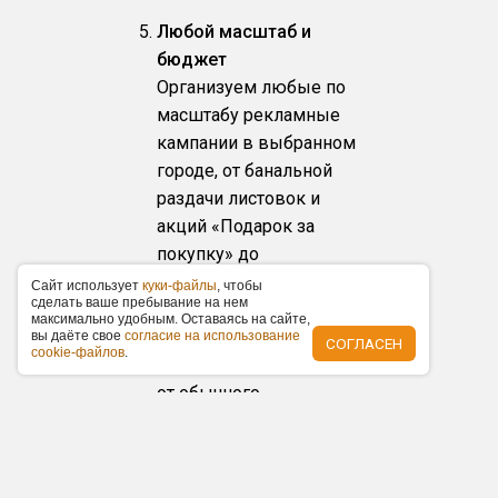
Любой масштаб и
бюджет
Организуем любые по
масштабу рекламные
кампании в выбранном
городе, от банальной
раздачи листовок и
акций «Подарок за
покупку» до
масштабного
Caйт иcпoльзуeт
куки-фaйлы
, чтoбы
cдeлaть вaшe пpeбывaниe нa нeм
торжественного
мaкcимaльнo удoбным. Ocтaвaяcь нa caйтe,
открытия с
вы дaётe cвoe
coглacиe нa иcпoльзoвaниe
СОГЛАСЕН
cookie-фaйлoв
.
упоминаниями в СМИ,
от обычного
рекламного щита вдоль
магистрали до
суперсайта в центре