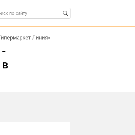
Гипермаркет Линия»
 -
 в