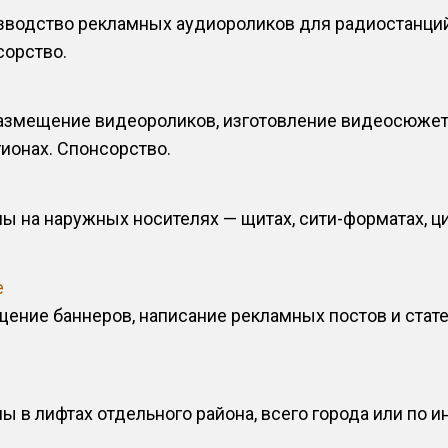
водство рекламных аудиороликов для радиостанций,
сорство.
размещение видеороликов, изготовление видеосюже
гионах. Спонсорство.
 на наружных носителях — щитах, сити-форматах, ци
е
щение баннеров, написание рекламных постов и стат
 в лифтах отдельного района, всего города или по 