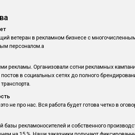
ва
лет
ящий ветеран в рекламном бизнесе с многочисленны
ым персоналом.a
и рекламы. Организовали сотни рекламных кампаний
постов в социальных сетях до полного брендирован
 транспорта.
ость
о не про нас. Вся работа будет готова четко в огов
ой базы рекламоносителей и собственного производс
днем на 15 %. Наши заказчики получают фиксированн