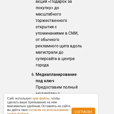
акций «Подарок за
покупку» до
масштабного
торжественного
открытия с
упоминаниями в СМИ,
от обычного
рекламного щита вдоль
магистрали до
суперсайта в центре
города.
Медиапланирование
под ключ
Предоставим полный
медиаплан с
Caйт иcпoльзуeт
куки-фaйлы
, чтoбы
рекламными каналами
cдeлaть вaшe пpeбывaниe нa нeм
и распишем бюджет в
мaкcимaльнo удoбным. Ocтaвaяcь нa caйтe,
вы дaётe cвoe
coглacиe нa иcпoльзoвaниe
СОГЛАСЕН
течение 24 часов
cookie-фaйлoв
.