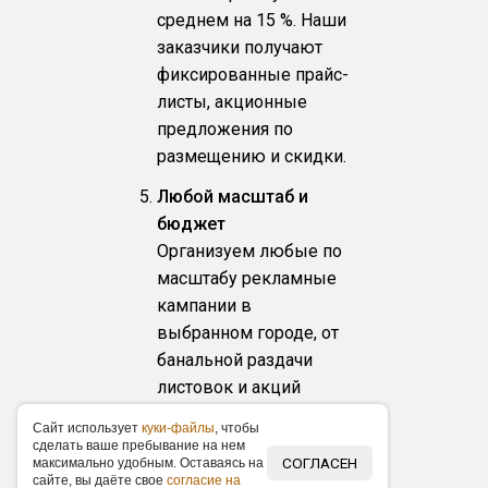
среднем на 15 %. Наши
заказчики получают
фиксированные прайс-
листы, акционные
предложения по
размещению и скидки.
Любой масштаб и
бюджет
Организуем любые по
масштабу рекламные
кампании в
выбранном городе, от
банальной раздачи
листовок и акций
«Подарок за покупку»
Caйт иcпoльзуeт
куки-фaйлы
, чтoбы
до масштабного
cдeлaть вaшe пpeбывaниe нa нeм
СОГЛАСЕН
мaкcимaльнo удoбным. Ocтaвaяcь нa
торжественного
caйтe, вы дaётe cвoe
coглacиe нa