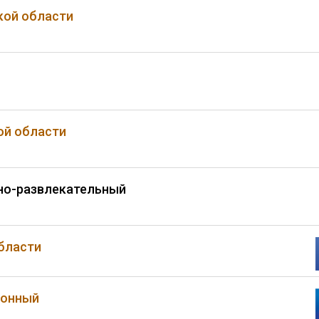
кой области
я
ой области
но-развлекательный
области
ионный