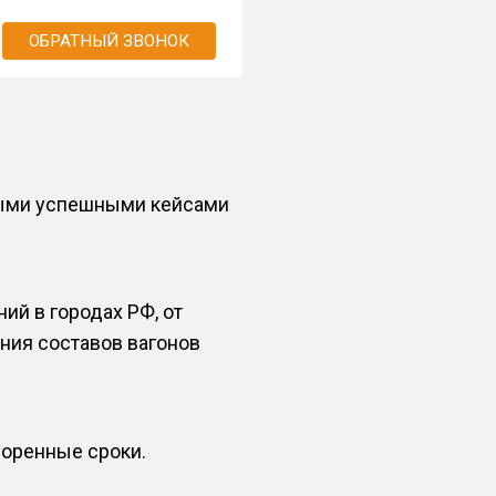
ОБРАТНЫЙ ЗВОНОК
ными успешными кейсами
й в городах РФ, от
ния составов вагонов
воренные сроки.