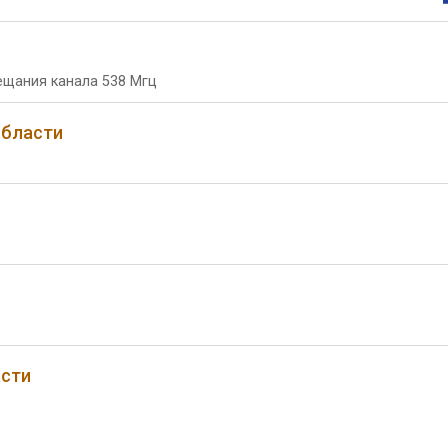
ещания канала 538 Мгц
области
асти