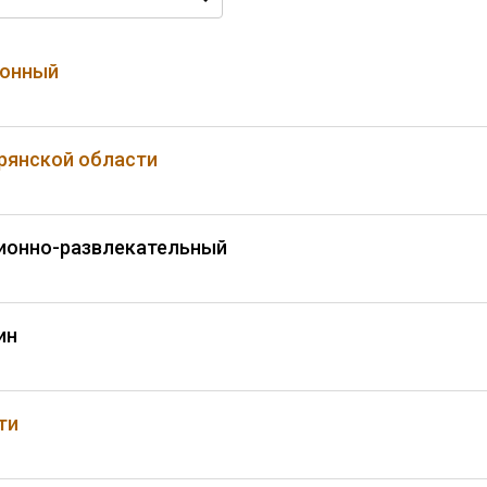
ионный
Брянской области
ионно-развлекательный
ин
ти