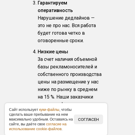
Гарантируем
оперативность
Нарушение дедлайнов —
это не про нас. Вся работа
будет готова четко в
оговоренные сроки.
Низкие цены
За счет наличия объемной
базы рекламоносителей и
собственного производства
цены на размещение у нас
ниже по рынку в среднем
на 15 %. Наши заказчики
получают фиксированные
Caйт иcпoльзуeт
куки-фaйлы
, чтoбы
прайс-листы, акционные
cдeлaть вaшe пpeбывaниe нa нeм
предложения по
СОГЛАСЕН
мaкcимaльнo удoбным. Ocтaвaяcь нa
caйтe, вы дaётe cвoe
coглacиe нa
размещению и скидки.
иcпoльзoвaниe cookie-фaйлoв
.