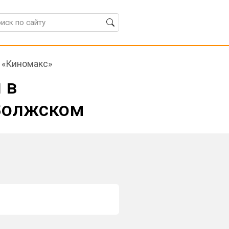
 «Киномакс»
 в
 Волжском