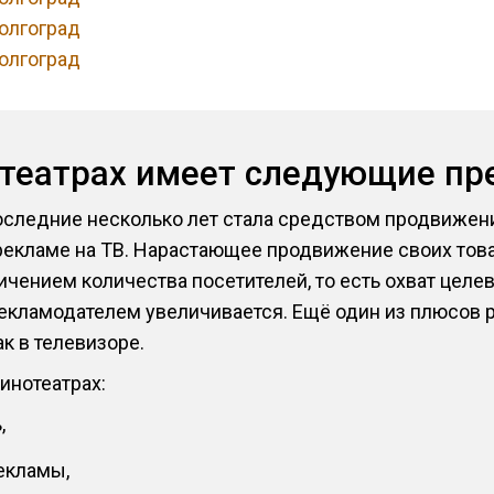
олгоград
олгоград
отеатрах имеет следующие п
оследние несколько лет стала средством продвижени
екламе на ТВ. Нарастающее продвижение своих това
ичением количества посетителей, то есть охват целе
рекламодателем увеличивается. Ещё один из плюсов р
ак в телевизоре.
инотеатрах:
,
екламы,