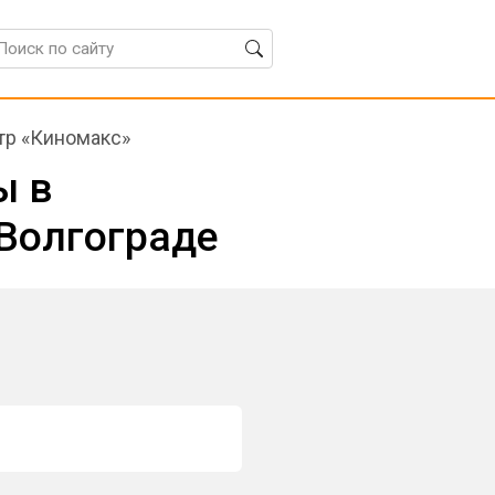
тр «Киномакс»
ы в
 Волгограде