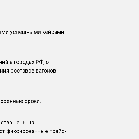
ными успешными кейсами
й в городах РФ, от
ния составов вагонов
воренные сроки.
ства цены на
ают фиксированные прайс-