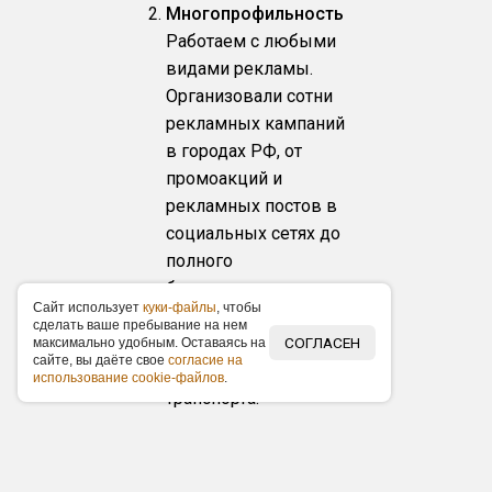
Многопрофильность
Работаем с любыми
видами рекламы.
Организовали сотни
рекламных кампаний
в городах РФ, от
промоакций и
рекламных постов в
социальных сетях до
полного
брендирования
Caйт иcпoльзуeт
куки-фaйлы
, чтoбы
составов вагонов
cдeлaть вaшe пpeбывaниe нa нeм
метро и другого
СОГЛАСЕН
мaкcимaльнo удoбным. Ocтaвaяcь нa
caйтe, вы дaётe cвoe
coглacиe нa
общественного
иcпoльзoвaниe cookie-фaйлoв
.
транспорта.
Гарантируем
оперативность