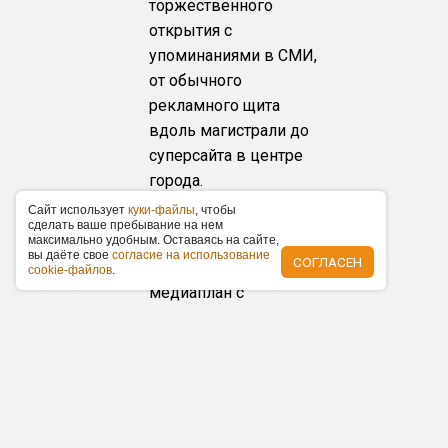
торжественного
открытия с
упоминаниями в СМИ,
от обычного
рекламного щита
вдоль магистрали до
суперсайта в центре
города.
Caйт иcпoльзуeт
куки-фaйлы
, чтoбы
Медиапланирование
cдeлaть вaшe пpeбывaниe нa нeм
под ключ
мaкcимaльнo удoбным. Ocтaвaяcь нa caйтe,
вы дaётe cвoe
coглacиe нa иcпoльзoвaниe
СОГЛАСЕН
Предоставим полный
cookie-фaйлoв
.
медиаплан с
рекламными
каналами и распишем
бюджет в течение 24
часов бесплатно!
Единое окно
документов и