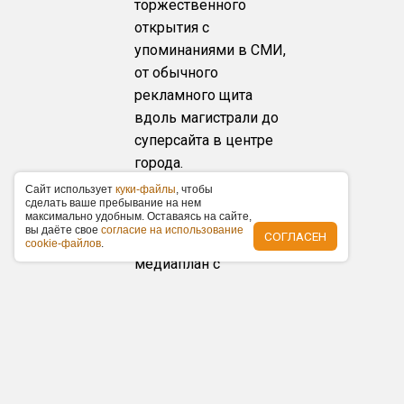
торжественного
открытия с
упоминаниями в СМИ,
от обычного
рекламного щита
вдоль магистрали до
суперсайта в центре
города.
Caйт иcпoльзуeт
куки-фaйлы
, чтoбы
Медиапланирование
cдeлaть вaшe пpeбывaниe нa нeм
под ключ
мaкcимaльнo удoбным. Ocтaвaяcь нa caйтe,
вы дaётe cвoe
coглacиe нa иcпoльзoвaниe
СОГЛАСЕН
Предоставим полный
cookie-фaйлoв
.
медиаплан с
рекламными
каналами и распишем
бюджет в течение 24
часов бесплатно!
Единое окно
документов и