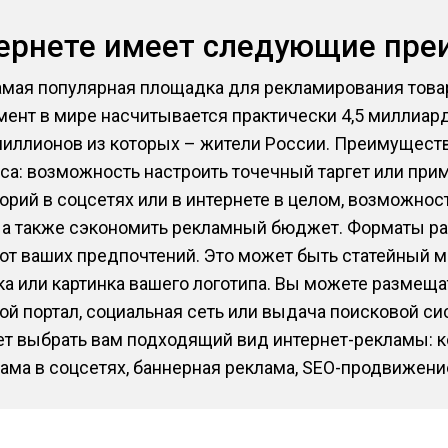
тернете имеет следующие пр
амая популярная площадка для рекламирования товар
мент в мире насчитывается практически 4,5 миллиард
миллионов из которых – жители России. Преимуществ 
са: возможность настроить точечный таргет или при
орий в соцсетях или в интернете в целом, возможнос
 а также сэкономить рекламный бюджет. Форматы р
 от ваших предпочтений. Это может быть статейный 
ка или картинка вашего логотипа. Вы можете размещ
кой портал, социальная сеть или выдача поисковой с
т выбрать вам подходящий вид интернет-рекламы: к
ама в соцсетях, баннерная реклама, SEO-продвижени