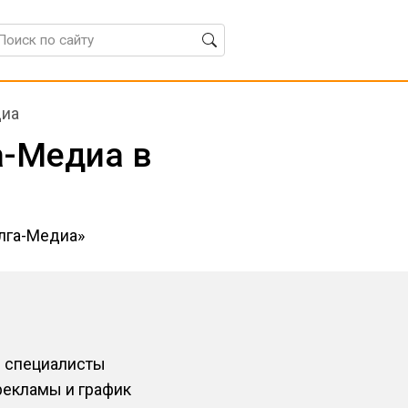
диа
а-Медиа в
олга-Медиа»
и специалисты
рекламы и график