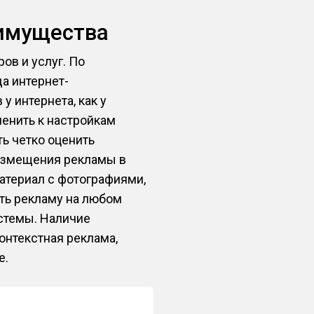
еимущества
ов и услуг. По
а интернет-
у интернета, как у
менить к настройкам
ть четко оценить
азмещения рекламы в
материал с фотографиями,
ать рекламу на любом
истемы. Наличие
онтекстная реклама,
е.