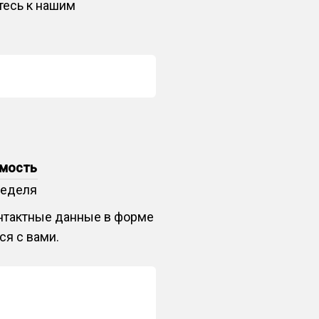
тесь к нашим
мость
неделя
онтактные данные в форме
ся с вами.