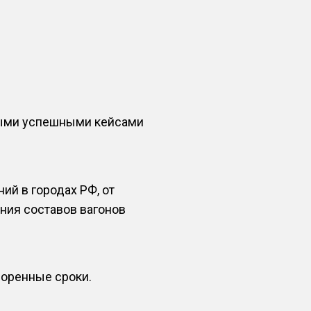
ными успешными кейсами
й в городах РФ, от
ния составов вагонов
воренные сроки.