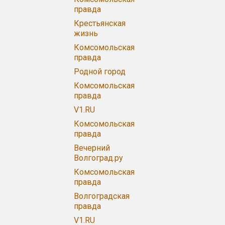
правда
Крестьянская
жизнь
Комсомольская
правда
Родной город
Комсомольская
правда
V1.RU
Комсомольская
правда
Вечерний
Волгоград.ру
Комсомольская
правда
Волгоградская
правда
V1.RU