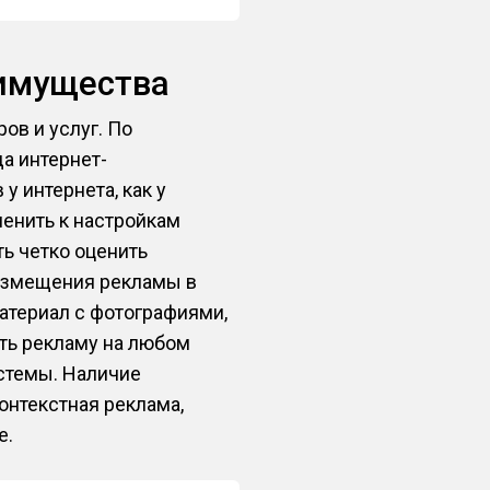
еимущества
ов и услуг. По
а интернет-
у интернета, как у
менить к настройкам
ть четко оценить
азмещения рекламы в
материал с фотографиями,
ать рекламу на любом
истемы. Наличие
онтекстная реклама,
е.