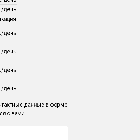
./день
икация
./день
./день
./день
./день
онтактные данные в форме
ся с вами.