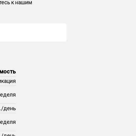
тесь к нашим
мость
икация
неделя
б./день
неделя
б./день