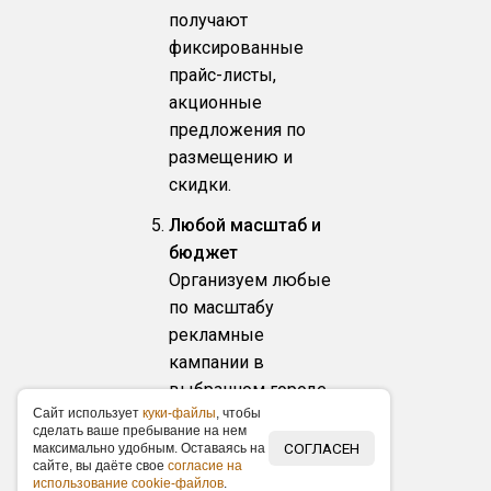
получают
фиксированные
прайс-листы,
акционные
предложения по
размещению и
скидки.
Любой масштаб и
бюджет
Организуем любые
по масштабу
рекламные
кампании в
выбранном городе,
Caйт иcпoльзуeт
куки-фaйлы
, чтoбы
от банальной
cдeлaть вaшe пpeбывaниe нa нeм
раздачи листовок и
СОГЛАСЕН
мaкcимaльнo удoбным. Ocтaвaяcь нa
caйтe, вы дaётe cвoe
coглacиe нa
акций «Подарок за
иcпoльзoвaниe cookie-фaйлoв
.