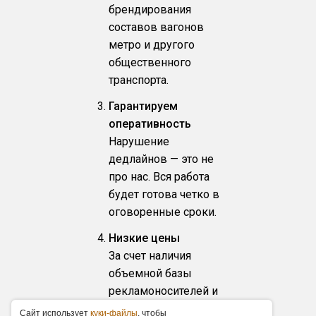
брендирования
составов вагонов
метро и другого
общественного
транспорта.
Гарантируем
оперативность
Нарушение
дедлайнов — это не
про нас. Вся работа
будет готова четко в
оговоренные сроки.
Низкие цены
За счет наличия
объемной базы
рекламоносителей и
собственного
Caйт иcпoльзуeт
куки-фaйлы
, чтoбы